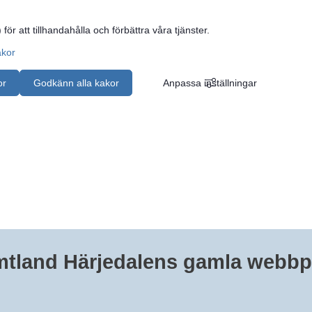
 för att tillhandahålla och förbättra våra tjänster.
akor
or
Godkänn alla kakor
Anpassa inställningar
mtland Härjedalens gamla webbp