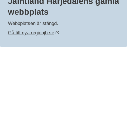
Jämtland Härjedalens gamla 
webbplats
Webbplatsen är stängd.
Länk till annan webbplats.
Gå till nya regionjh.se
.