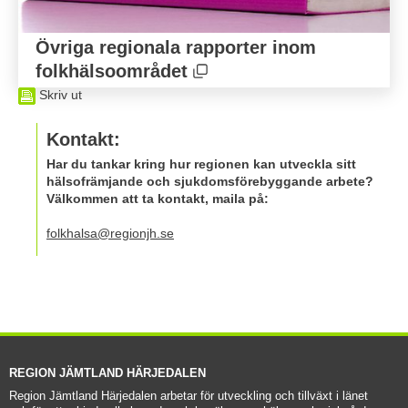
Övriga regionala rapporter inom 
Öppnas i nytt fönster.
folkhälsoområdet
Skriv ut
Kontakt:
Har du tankar kring hur regionen kan utveckla sitt
hälsofrämjande och sjukdomsförebyggande arbete?
Välkommen att ta kontakt, maila på:
folkhalsa@regionjh.se
REGION JÄMTLAND HÄRJEDALEN
Region Jämtland Härjedalen arbetar för utveckling och tillväxt i länet 