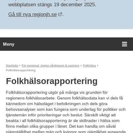
webbplatsen stängs 19 december 2025.
Länk till annan webbplats.
Gå till nya regionjh.se
.
Meny
Startsida
För personal, övriga vårdgivare & partners
Folkhälsa
Folkhälsorapportering
Folkhälsorapportering
Folkhälsorapportering utgör på många vis grunden för 
regionens folkhälsoarbete. Genom folkhälsodata kan vi dels få 
kännedom om hälsoläget i befolkningen och dels göra 
behovsanalyser som kan fungera som underlag för politiker och 
tjänstemän inför prioriteringar och beslut. Särskilt viktigt att 
beakta i all folkhälsorapportering är de skillnader i hälsa som 
finns mellan olika grupper i länet. Det kan handla om såväl 
ojämställdhet mellan män och kvinnor som ojämlikhet avseende 