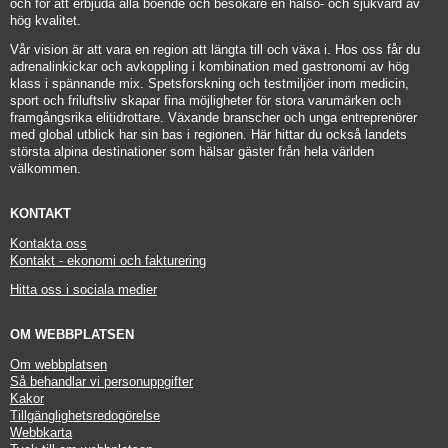
och för att erbjuda alla boende och besökare en hälso- och sjukvård av 
hög kvalitet.
Vår vision är att vara en region att längta till och växa i. Hos oss får du 
adrenalinkickar och avkoppling i kombination med gastronomi av hög 
klass i spännande mix. Spetsforskning och testmiljöer inom medicin, 
sport och friluftsliv skapar fina möjligheter för stora varumärken och 
framgångsrika elitidrottare. Växande branscher och unga entreprenörer 
med global utblick har sin bas i regionen. Här hittar du också landets 
största alpina destinationer som hälsar gäster från hela världen 
välkommen.
KONTAKT
Kontakta oss
Kontakt - ekonomi och fakturering
Hitta oss i sociala medier
OM WEBBPLATSEN
Om webbplatsen
Så behandlar vi personuppgifter
Kakor
Tillgänglighetsredogörelse
Webbkarta